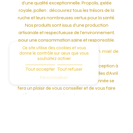
d'une qualité exceptionnelle. Propolis, gelée
royale, pollen : découvrez tous les trésors de la
ruche et leurs nombreuses vertus pour la santé.
Nos produits sont issus d'une production
artisanale et respectueuse de l'environnement,
pour une consommation saine et responsable.
Ce site utilise des cookies et vous
Contactez Les Abeilles d'Avril pour un miel de
donne le contrôle sur ceux que vous
qualité à Arzal
souhaitez activer
Si vous êtes à la recherche d'un miel d'exception à
Tout accepter
Tout refuser
Arzal, n'hésitez pas à contacter Les Abeilles d'Avril
Personnaliser
au 06 72 54 30 69. Notre équipe passionnée se
fera un plaisir de vous conseiller et de vous faire
découvrir nos produits artisanaux, issus d'un
savoir-faire unique et traditionnel. Venez
rencontrer nos apiculteurs passionnés et plongez
dans l'univers fascinant des abeilles et du miel de
qualité.