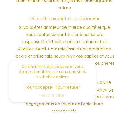
maintenir un équilibre fragile mais crucial pour la
nature.
Un miel d'exception à découvrir
Si vous êtes amateur de miel de qualité et que
vous souhaitez soutenir une apiculture
responsable, n'hésitez pas à contacter Les
Abeilles d'Avril. Leur miel, issu d'une production
locale et artisanale, saura ravir vos papilles et vous
sensibiliser à l'importance de préserver nos chères
Ce site utilise des cookies et vous
butineuses.
donne le contrôle sur ceux que vous
souhaitez activer
N'hésitez pas à vous rendre à l'adresse: La ville
Tout accepter
Tout refuser
Avril 56130 Nivillac ou à les contacter au 06 72 54
Personnaliser
30 69 pour en savoir plus sur leurs produits et leurs
engagements en faveur de l'apiculture
responsable.
En savoir
Contactez-